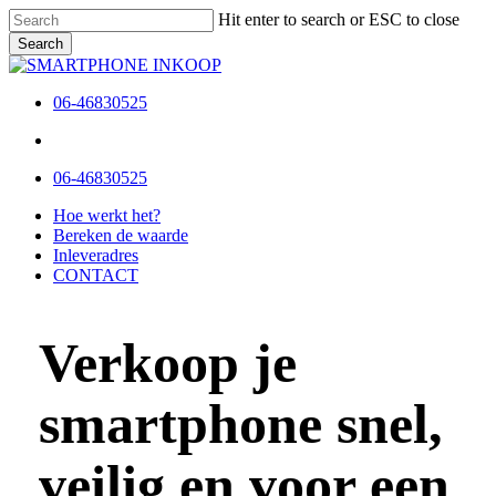
Skip
Hit enter to search or ESC to close
to
Search
main
Close
content
Search
06-46830525
Menu
Menu
06-46830525
Menu
Hoe werkt het?
Bereken de waarde
Inleveradres
CONTACT
Verkoop je
smartphone snel,
veilig en voor een