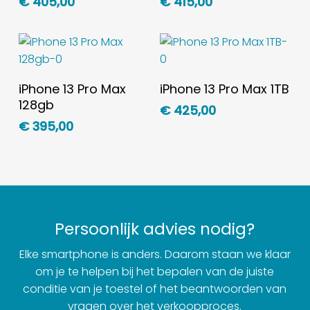
€
405,00
€
415,00
Toevoegen Aan
Toevoegen Aan
iPhone 13 Pro Max
iPhone 13 Pro Max 1TB
Winkelwagen
Winkelwagen
128gb
€
425,00
€
395,00
Persoonlijk advies nodig?
Elke smartphone is anders. Daarom staan we klaar
om je te helpen bij het bepalen van de juiste
conditie van je toestel of het beantwoorden van
vragen over het verkoopproces.