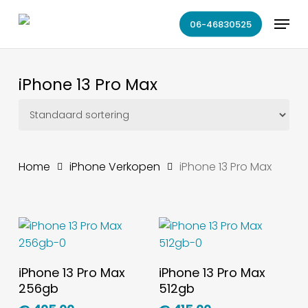
Skip
Menu
to
06-46830525
main
content
iPhone 13 Pro Max
Home
iPhone Verkopen
iPhone 13 Pro Max
Toevoegen Aan
Toevoegen Aan
iPhone 13 Pro Max
iPhone 13 Pro Max
Winkelwagen
Winkelwagen
256gb
512gb