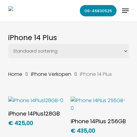
Skip
Menu
to
06-46830525
main
content
iPhone 14 Plus
Home
iPhone Verkopen
iPhone 14 Plus
Toevoegen Aan
iPhone 14Plus128GB
Winkelwagen
Toevoegen Aan
iPhone 14Plus 256GB
€
425,00
Winkelwagen
€
435,00