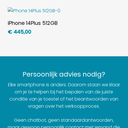
Toevoegen Aan
iPhone 14Plus 512GB
Winkelwagen
€
445,00
Persoonlijk advies nodig?
Elke smartphone is anders. Daarom staan we klaar
om je te helpen bij het bepalen van de juiste
conditie van je toestel of het beantwoorden van
vragen over het verkoopproces.
Geen chatbot, geen standaardantwoorden,
maar gewoon persoonlijk contact met iemand die