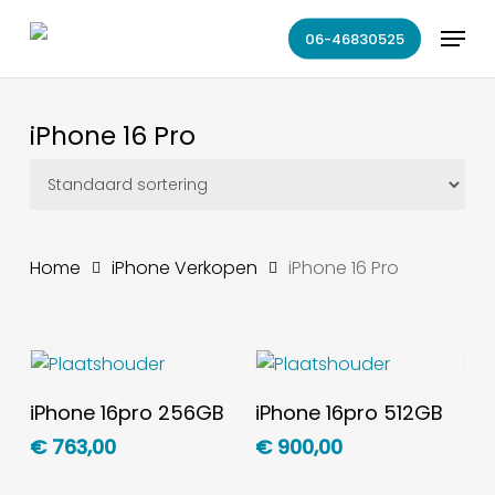
Skip
Menu
to
06-46830525
main
content
iPhone 16 Pro
Home
iPhone Verkopen
iPhone 16 Pro
Toevoegen Aan
Toevoegen Aan
iPhone 16pro 256GB
iPhone 16pro 512GB
Winkelwagen
Winkelwagen
€
763,00
€
900,00