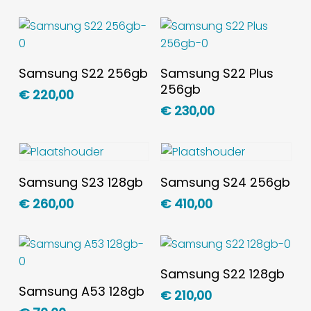
Toevoegen Aan
Toevoegen Aan
Samsung S22 256gb
Samsung S22 Plus
Winkelwagen
Winkelwagen
256gb
€
220,00
€
230,00
Toevoegen Aan
Toevoegen Aan
Samsung S23 128gb
Samsung S24 256gb
Winkelwagen
Winkelwagen
€
260,00
€
410,00
Toevoegen Aan
Samsung S22 128gb
Winkelwagen
Toevoegen Aan
Samsung A53 128gb
€
210,00
Winkelwagen