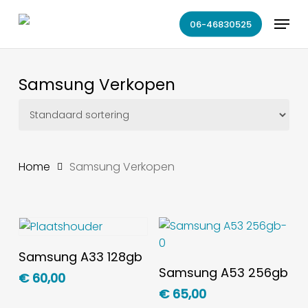
Skip
Menu
to
06-46830525
main
content
Samsung Verkopen
Home
Samsung Verkopen
Toevoegen Aan
Samsung A33 128gb
Toevoegen Aan
Winkelwagen
Samsung A53 256gb
€
60,00
Winkelwagen
€
65,00