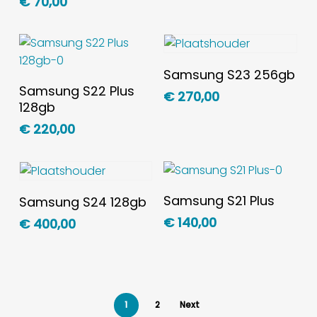
€
70,00
Toevoegen Aan
Samsung S23 256gb
Toevoegen Aan
Winkelwagen
Samsung S22 Plus
€
270,00
Winkelwagen
128gb
€
220,00
Toevoegen Aan
Toevoegen Aan
Samsung S21 Plus
Samsung S24 128gb
Winkelwagen
Winkelwagen
€
140,00
€
400,00
1
2
Next