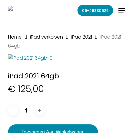
Skip
Menu
to
06-46830525
main
content
Home
iPad verkopen
iPad 2021
iPad 2021
64gb
iPad 2021 64gb
€
125,00
Toevoegen Aan Winkelwagen