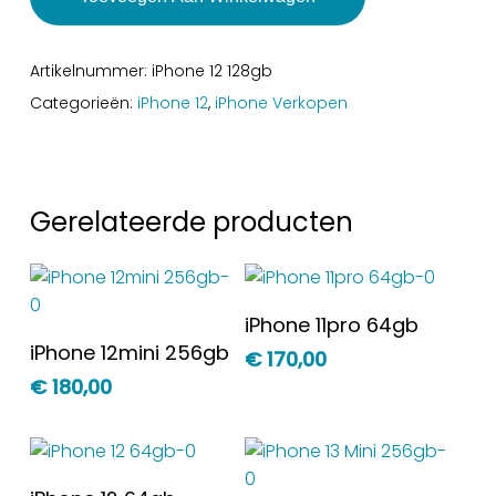
Artikelnummer:
iPhone 12 128gb
Categorieën:
iPhone 12
,
iPhone Verkopen
Gerelateerde producten
Toevoegen Aan
iPhone 11pro 64gb
Winkelwagen
Toevoegen Aan
iPhone 12mini 256gb
€
170,00
Winkelwagen
€
180,00
Toevoegen Aan