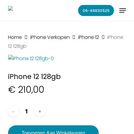
Skip
Menu
to
06-46830525
main
content
Home
iPhone Verkopen
iPhone 12
iPhone
12 128gb
iPhone 12 128gb
€
210,00
Toevoegen Aan Winkelwagen