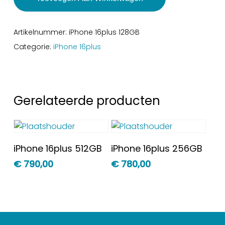
Artikelnummer:
iPhone 16plus 128GB
Categorie:
iPhone 16plus
Gerelateerde producten
Toevoegen Aan
Toevoegen Aan
iPhone 16plus 512GB
iPhone 16plus 256GB
Winkelwagen
Winkelwagen
€
790,00
€
780,00